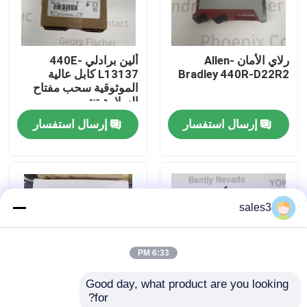
جولة في المصنع
رلاي الأمان Allen-
ألين برادلي 440E-
Bradley 440R-D22R2
L13137 كابل عالية
اتصل بنا
الموثوقية سحب مفتاح
السلامة تنتمي
إرسال استفسار
إرسال استفسار
أخبار
اطلب اقتباس
sales3
News
6:33 PM
ألن برادلي PLC المنتجات
Good day, what product are you looking 
for?
فاكس الفلفل الحاجز المعزول
وحدة إدخال رقمي Allen-
وحدة النسخ الاحتياطي