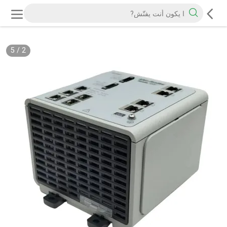
5
/
2