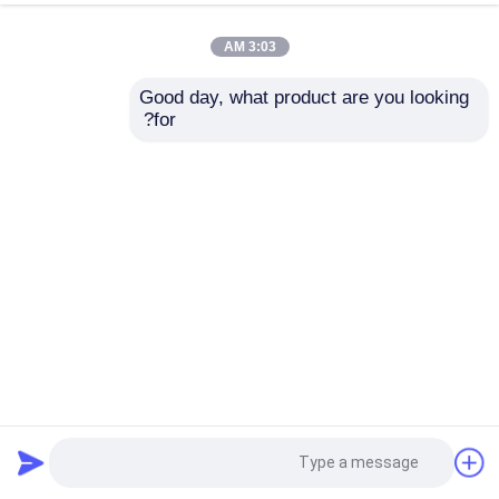
3:03 AM
Good day, what product are you looking 
for?
Endress+Hauser Prosonic S FMU90-R11CA131AA3A قياس
بالموجات فوق الصوتية وقت الطيران
أدوات Endress+Hauser
2025-04-08