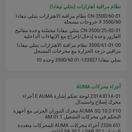
نظام مراقبة اهتزازات (بنتلي نيفادا)
3500/60-01-CN نظام مراقبة الاهتزازات بنتلي نيفادا
جولة في المصنع
3500/60 لا خروجات مسجلة
3500/25-02-01-CN بنتلي نيفادا محسّنة وحدة مفاتيح
اتصل بنا
الفازور وحدة إدخال/إخراج مع الإنهاءات الداخلية
3500/61-01-00 نظام مراقبة الاهتزازات بنتلي نيفادا
مراقبي درجة الحرارة مع مخرجات المسجل
أخبار
بنتلي نيفادا 133827-01 3500/60 وحدة IO
اطلب اقتباس
أجزاء محركات AUMA
News
Z014.811A-01 لوحة تحكم إشارة E AUMA أجزاء
محرك إصلاح واستبدال
ألن برادلي PLC المنتجات
AUMA SQ 10.2-F10 محرك الدوران الجزئي مع أجهزة
التحكم في محركات التشغيل AM 01.1
Z026.651 أجزاء محركات AUMA للمحركات متعددة
فاكس الفلفل الحاجز المعزول
الدوران SA 30.1 / SAR 30.1 أغلفة