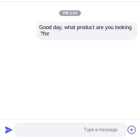
ألن برادلي PLC المنتجات
3:34 PM
ألين برادلي 1756 TBNH وحدة RTB القابلة للإزالة
Good day, what product are you looking 
for?
فاكس الفلفل الحاجز المعزول
KFD2-CD-1.32 PEPPERL FUCHS محرك التيار الحاجز
المعزول 1 قناة مكيف إشارة
أدوات يوكوغاوا
تحليل الأسلاك FLXA402-A-B-AB-C5-NN-A2-NR-N-
R-N-NN
أدوات Endress+Hauser