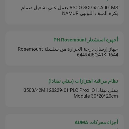
ASCO SCG551A001MS يعمل على تشغيل صمام
بكرة الملف اللولبي NAMUR
أجهزة استشعار PH Rosemount
جهاز إرسال درجة الحرارة من سلسلة Rosemount
644RAI5Q4RK R644
نظام مراقبة اهتزازات (بنتلي نيفادا)
بنتلي نيفادا 3500/42M 128229-01 PLC Prox IO
Module 30*20*20cm
أجزاء محركات AUMA