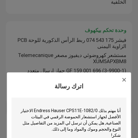
الخلفية
وحدة تحكم بيكهوف
فيشر 175 543 074 ربط الرأس الذكورية للوحة PCB
الزاوية اليمنى
مستشعر كهروضوئي ديفيوز مصغر Telemecanique
XUM5APXBM8
GF 159 001 696 (3-9900-1) جهاز إرسال متعدد
المعلمات SmartPro
اترك رسالة
مستشعر تقارب حثي Telemecanique
XS630B1PAM12
ألن برادلي PLC المنتجات
MVI46-MCM ALLEN BRADLEY منتجات PLC
Modbus Master Slave Network Interface Module