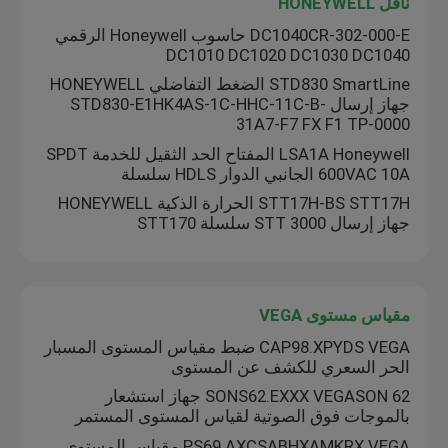
ناقل HONEYWELL
DC1040CR-302-000-E حاسوب Honeywell الرقمي
جهاز تحديد موقع الصمام ABB
DC1010 DC1020 DC1030 DC1040
STD830 SmartLine الضغط التفاضلي HONEYWELL
جهاز إرسال STD830-E1HK4AS-1C-HHC-11C-B-
ناقل HONEYWELL
31A7-F7 FX F1 TP-0000
LSA1A Honeywell المفتاح الحد الثقيل للخدمة SPDT
600VAC 10A الجانبي الدوار HDLS سلسلة
مقياس مستوى VEGA
STT17H-BS STT17H الحرارة الذكية HONEYWELL
جهاز إرسال STT 3000 سلسلة STT170
إميرسون تريكس الاتصال مع الجهاز
جهاز إرسال SIEMENS
مقياس مستوى VEGA
CAP98.XPYDS VEGA ضبط مقياس المستوى المسبار
أدوات SICK
الحر السعري للكشف عن المستوى
SONS62.EXXX VEGASON 62 جهاز استشعار
بالموجات فوق الصوتية لقياس المستوى المستمر
أدوات SMC
PS69.AXCSABHXAMKRX VEGA مقياس المستوى