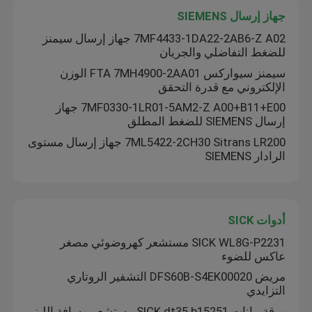
جهاز إرسال SIEMENS
وحدة تحكم بيكهوف
7MF4433-1DA22-2AB6-Z A02 جهاز إرسال سيمنز
للضغط التفاضلي والجريان
سيمنز سيواركس FTA 7MH4900-2AA01 الوزن
الإلكتروني مع قدرة التحقق
7MF0330-1LR01-5AM2-Z A00+B11+E00 جهاز
إرسال SIEMENS للضغط المطلق
7ML5422-2CH30 Sitrans LR200 جهاز إرسال مستوى
الرادار SIEMENS
أدوات SICK
SICK WL8G-P2231 مستشعر كهروضوئي مصغر
عاكس للضوء
مريض DFS60B-S4EK00020 التشفير الروتاري
التزايدي
ورقة بيانات SICK dt35 b15251 مستشعر مسافة الليزر