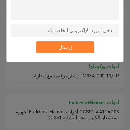
فاكس الفلفل الحاجز المعزول
KFD2-STC5-Ex1 PEPPERL FUCHS الحاجز المعزول
SMART جهاز الإرسال إمدادات الطاقة 1 قناة
إرسال
أدوات يوكوغاوا
UM33A-000-11/LP إشارة رقمية مع إنذارات
أدوات Endress+Hauser
CCS51-AA11AD03 أدوات Endress+Hauser أجهزة
استشعار الكلور الحر التشابه CCS51