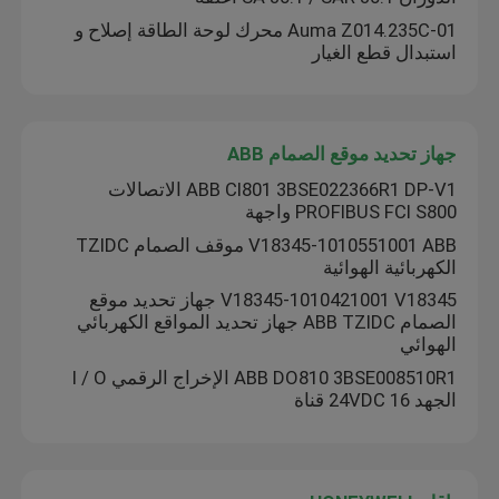
Auma Z014.235C-01 محرك لوحة الطاقة إصلاح و
استبدال قطع الغيار
أدوات يوكوغاوا
أدوات Endress+Hauser
جهاز تحديد موقع الصمام ABB
ABB CI801 3BSE022366R1 DP-V1 الاتصالات
أدوات MTL
PROFIBUS FCI S800 واجهة
V18345-1010551001 ABB موقف الصمام TZIDC
الكهربائية الهوائية
صمام ASCO
V18345-1010421001 V18345 جهاز تحديد موقع
الصمام ABB TZIDC جهاز تحديد المواقع الكهربائي
أجهزة استشعار PH Rosemount
الهوائي
ABB DO810 3BSE008510R1 الإخراج الرقمي I / O
الجهد 24VDC 16 قناة
نظام مراقبة اهتزازات (بنتلي نيفادا)
أجزاء محركات AUMA