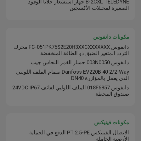
B-2CXL TELEDYNE جهاز استشعار خلايا الوقود
الصغيرة لمحللات الأكسجين
مكونات دانفوس
دانفوس FC-051PK75S2E20H3XXCXXXXXXX محرك
التردد المتغير الضيق ذو الطاقة المنخفضة
دانفوس 003N0050 حسار الغمر النحاس جيب
Danfoss EV220B 40 2/2-Way صمام الملف اللولبي
الذي يعمل بالمؤازرة DN40
دانفوس 018F6857 الملف اللولبي لفائف 24VDC IP67
صندوق المحطة
مكونات فينيكس
الاتصال الفينيكس PT 2.5-PE الدفع في الحماية
الأرضية الحاملة