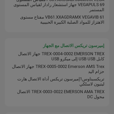
VEGAPULS 69 جهاز استشعار رادار لقياس المستوى
المستمر
جهاز استشعار IFM
VB61.XXAGDRAMX VEGAVIB 61 مفتاح مستوى
الاهتزاز للمواد الصلبة الكبيرة الحبيبية
أجهزة استشعار المفتاح
أسطوانة فيستو و التجهيزات
إميرسون تريكس الاتصال مع الجهاز
TREX-0004-0002 EMERSON TREX جهاز الاتصال
كابل USB USB إلى ميكرو USB
خلايا الوقود TELEDYNE
TREX-0005-0002 Emerson AMS Trex جهاز الاتصال
حزام اليد
مكونات دانفوس
تريكسبناوس1إميرسون تريكس أداة الاتصال هارت
ليتيون لاسلكي
مكونات فينيكس
TREX-0003-0022 EMERSON AMA TREX الاتصال
محول DC
مستشعر ليوزي