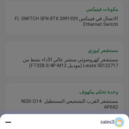
مكونات فينيكس
الاتصال في فينيكس FL SWITCH SFN 8TX 2891929
Ethernet Switch
مستشعر ليوزي
مستشعر كهروضوئي منتشر عالي الأداء نشط من
Leuze 50122717 (موديل FT328.3/4P-M12)
وحدة تحكم بيكهوف
مستشعر القرب التشجيعي المستطيل NI20-Q14-
AP6X2
sales3