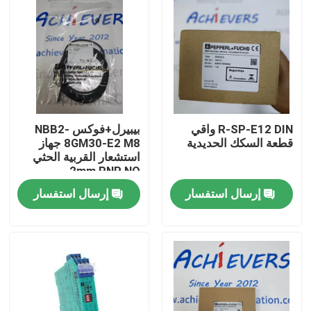
R-SP-E12 DIN واقي
بيبيرل+فوكس NBB2-
قطعة السكك الحديدية
8GM30-E2 M8 جهاز
استشعار القربية الحثي
2mm PNP NO
إرسال استفسار
إرسال استفسار
المنزل
المنتجات
حولنا