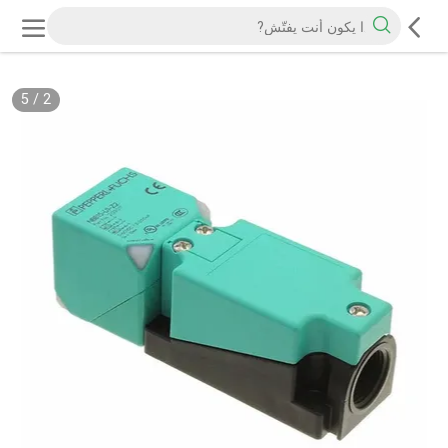
5
/
2