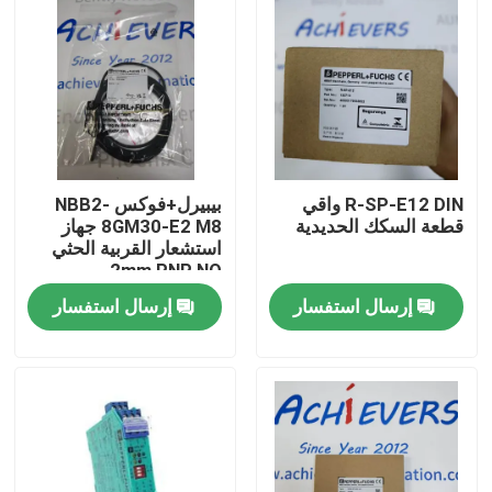
R-SP-E12 DIN واقي
بيبيرل+فوكس NBB2-
قطعة السكك الحديدية
8GM30-E2 M8 جهاز
استشعار القربية الحثي
2mm PNP NO
إرسال استفسار
إرسال استفسار
المنزل
المنتجات
حولنا