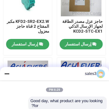
جولة في المصنع
حاجز عزل مصدر الطاقة
KFD2-SR2-EX2.W مكبر
لجهاز الإرسال الذكي
المفتاح 2 قناة حاجز
اتصل بنا
KCD2-STC-EX1
معزول
إرسال استفسار
إرسال استفسار
أخبار
اطلب اقتباس
sales3
News
6:29 PM
ألن برادلي PLC المنتجات
Good day, what product are you looking 
for?
فاكس الفلفل الحاجز المعزول
بيبيرل+فوكس REF-
بيبيرل+فوكس NCN8-