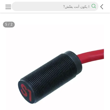
5
/
2