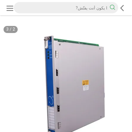
3
/
2