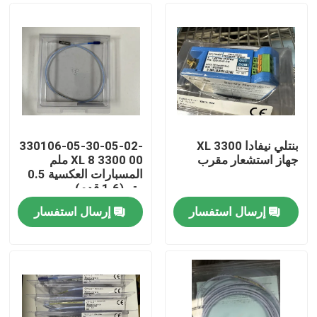
بنتلي نيفادا 3300 XL
330106-05-30-05-02-
جهاز استشعار مقرب
00 3300 XL 8 ملم
المسبارات العكسية 0.5
متر (1.6 قدم)
إرسال استفسار
إرسال استفسار
المنزل
المنتجات
حولنا