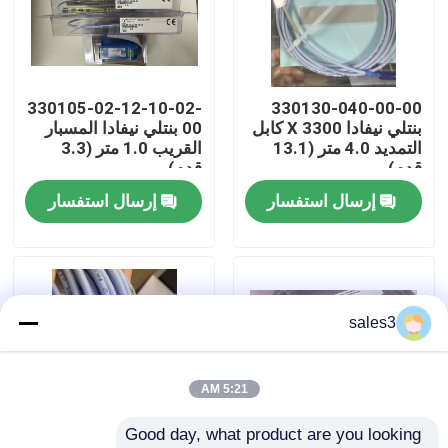
جولة في المصنع
330105-02-12-10-02-
330130-040-00-00
اتصل بنا
بنتلي نيفادا 3300 X كابل
00 بنتلي نيفادا المسبار
التمديد 4.0 متر (13.1
القريب 1.0 متر (3.3
قدم)
قدم)
أخبار
إرسال استفسار
إرسال استفسار
اطلب اقتباس
News
sales3
ألن برادلي PLC المنتجات
5:21 AM
Good day, what product are you looking 
فاكس الفلفل الحاجز المعزول