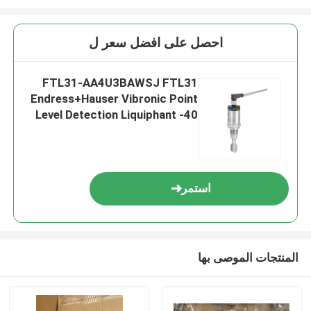
احصل على افضل سعر ل
FTL31-AA4U3BAWSJ FTL31
Endress+Hauser Vibronic Point
Level Detection Liquiphant -40
إلى +150°C (-40 إلى +302°F)
استمر
المنتجات الموصى بها