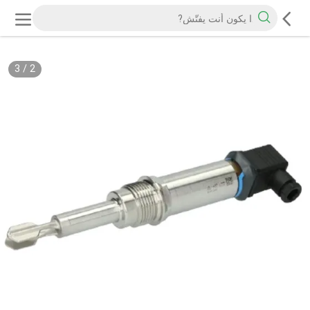
3
/
2