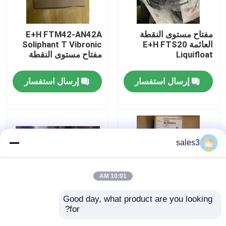
جولة في المصنع
مفتاح مستوى النقطة
E+H FTM42-AN42A
العائمة E+H FTS20
Soliphant T Vibronic
Liquifloat
مفتاح مستوى النقطة
اتصل بنا
إرسال استفسار
إرسال استفسار
أخبار
اطلب اقتباس
sales3
News
10:01 AM
ألن برادلي PLC المنتجات
Good day, what product are you looking 
for?
E+H TA30A-1KQ6/0
E+H PMC11-7HT5/0
فاكس الفلفل الحاجز المعزول
جهاز إرسال الضغط
رأس محطة الألومنيوم