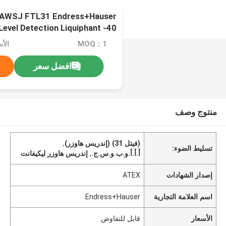
AWSJ FTL31 Endress+Hauser
+150°C (-40 إلى +302°F)
MOQ：1
الأ
افضل سعر
منتوج وصف
(فيتل 31) (إندريس هاوزر)
,
تسليط الضوء:
أ.أ.أ.و.ب.و.س.ج.
,
إندريس هاوزر ليكيفانت
إصدار الشهادات
ATEX
اسم العلامة التجارية
Endress+Hauser
الأسعار
قابل للتفاوض