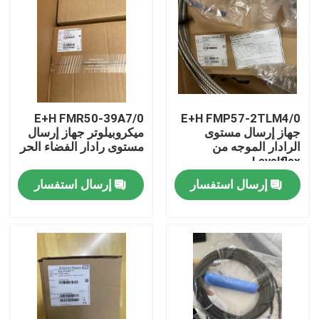
E+H FMR50-39A7/0
E+H FMP57-2TLM4/0
جهاز إرسال مستوى
ميكروبيلوتر جهاز إرسال
الرادار الموجه من
مستوى رادار الفضاء الحر
Levelflex
إرسال استفسار
إرسال استفسار
المنزل
المنتجات
حولنا