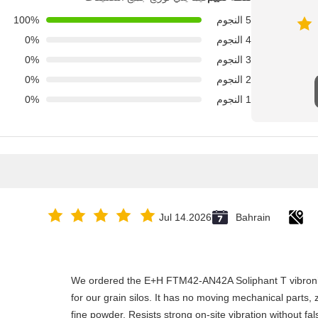
5 النجوم
100%
4 النجوم
0%
3 النجوم
0%
2 النجوم
0%
1 النجوم
0%
Jul 14.2026
Bahrain
We ordered the E+H FTM42-AN42A Soliphant T vibronic
for our grain silos. It has no moving mechanical parts,
fine powder. Resists strong on-site vibration without fa