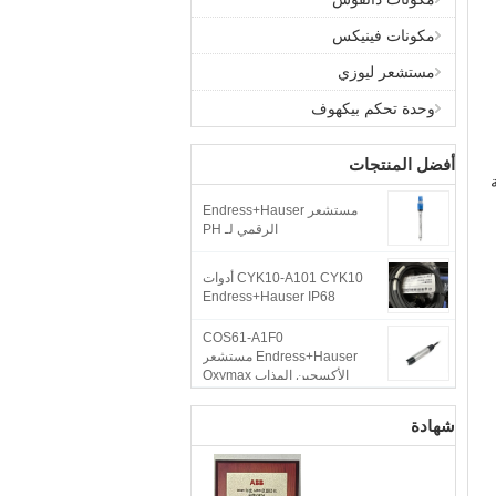
مكونات فينيكس
مستشعر ليوزي
وحدة تحكم بيكهوف
أفضل المنتجات
مة
مستشعر Endress+Hauser
الرقمي لـ PH
CYK10-A101 CYK10 أدوات
Endress+Hauser IP68
COS61-A1F0
Endress+Hauser مستشعر
الأكسجين المذاب Oxymax
COS61
شهادة