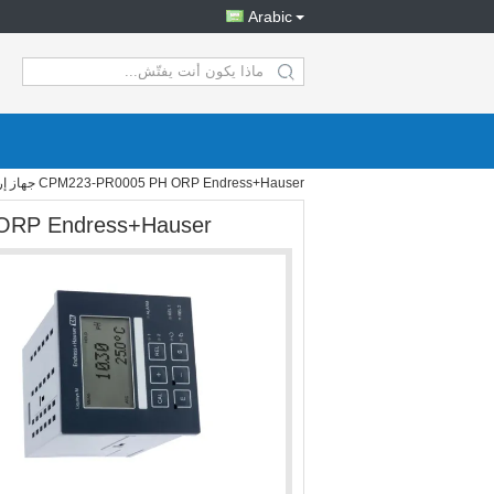
Arabic
search
CPM223-PR0005 PH ORP Endress+Hauser جهاز إرسال Liquisys CPM223
23-PR0005 PH ORP Endress+Hauser