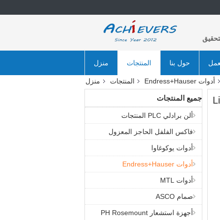
تحقيق
عمل
حول بنا
المنتجات
منزل
أدوات Endress+Hauser
المنتجات
منزل
جميع المنتجات
ألن برادلي PLC المنتجات
فاكس الفلفل الحاجز المعزول
أدوات يوكوغاوا
أدوات Endress+Hauser
أدوات MTL
صمام ASCO
أجهزة استشعار PH Rosemount