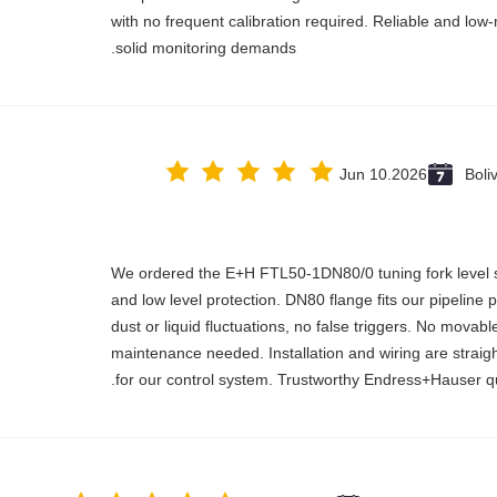
with no frequent calibration required. Reliable and low
solid monitoring demands.
Jun 10.2026
Boli
We ordered the E+H FTL50-1DN80/0 tuning fork level s
and low level protection. DN80 flange fits our pipeline pe
dust or liquid fluctuations, no false triggers. No mova
maintenance needed. Installation and wiring are straigh
for our control system. Trustworthy Endress+Hauser qua