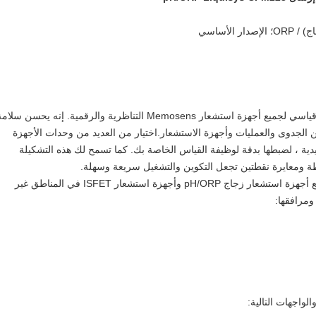
Liquisys CPM223 هو جهاز إرسال pH/ORP قياسي لجميع أجهزة استشعار Memosens التناظرية والرقمية. إنه يحسن سلا
الجدوى والعمليات وأجهزة الاستشعار.اختيار من العديد من وحدات الأجهزة
يدية ، لضبطها بدقة لوظيفة القياس الخاصة بك. كما تسمح لك هذه التشكيلة
ة ومعايرة نقطتين تجعل التكوين والتشغيل سريعة وسهلة.
يعمل جهاز إرسال Liquisys CPM223 مع جميع أجهزة استشعار زجاج pH/ORP وأجهزة استشعار ISFET في المناطق غير
ومرافقها: