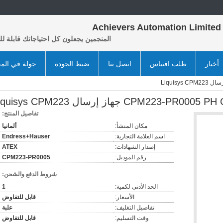
Achievers Automation Limited
المنجمين يجعلون كل احتياجاتك قابلة لل
أخبار
طلب اقتباس
اتصل بنا
ضبط الجودة
جولة في الم
CPM2 جهاز إرسال Liquisys CPM223
تفاصيل المنتج:
مكان المنشأ:
ألمانيا
اسم العلامة التجارية:
Endress+Hauser
إصدار الشهادات:
ATEX
رقم الموديل:
CPM223-PR0005
شروط الدفع والشحن:
الحد الأدنى لكمية:
1
الأسعار:
قابل للتفاوض
تفاصيل التغليف:
علبة
وقت التسليم:
قابل للتفاوض