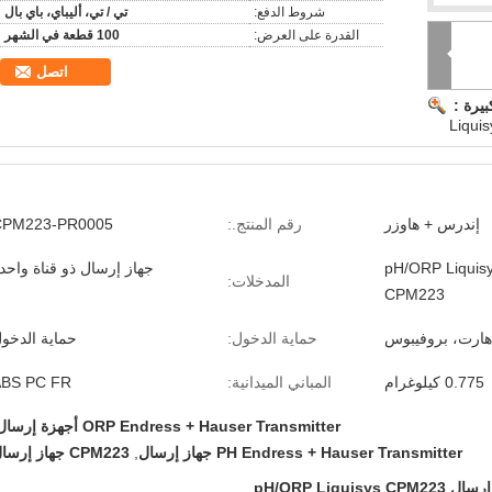
شروط الدفع:
تي / تي، أليباي، باي بال
القدرة على العرض:
100 قطعة في الشهر
اتصل
يرة :
إندرس + هاوزر
رقم المنتج.:
CPM223-PR0005
ز إرسال pH/ORP Liquisys
جهاز إرسال ذو قناة واحد
المدخلات:
CPM223
حماية الدخول:
حماية الدخو
0.775 كيلوغرام
المباني الميدانية:
ABS PC FR
ORP Endress + Hauser Transmitter أجهزة إرسال
PH Endress + Hauser Transmitter جهاز إرسال
,
CPM223 جهاز إرسال