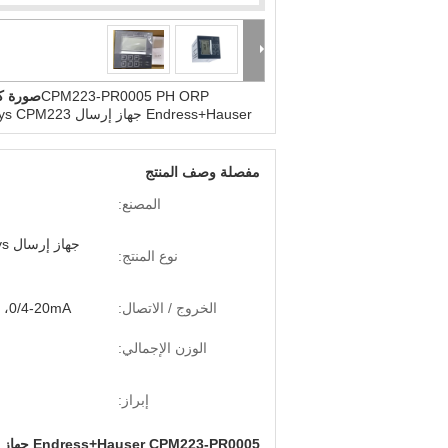
CPM223-PR0005 PH ORP
صورة كب
Endress+Hauser جهاز إرسال Liquisys CPM223
مفصلة وصف المنتج
المصنع:
جها
نوع المنتج:
الخروج / الاتصال:
0/4-20mA، هارت، بروفيبوس
الوزن الإجمالي:
إبراز:
Endress+Hauser CPM223-PR0005 جهاز إرسال pH/ORP Liquisys CPM223