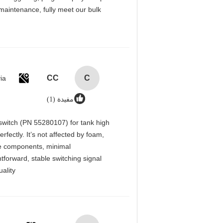
-maintenance, fully meet our bulk
CC
C
via
مفيدة (1)
witch (PN 55280107) for tank high
rfectly. It’s not affected by foam,
ble components, minimal
tforward, stable switching signal
lity.