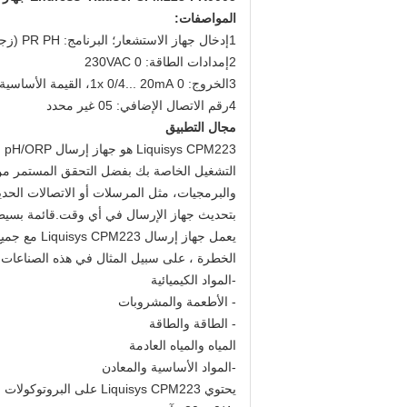
المواصفات:
1إدخال جهاز الاستشعار؛ البرنامج: PR PH (زجاج) / ORP؛ الإصدار الأساسي
2إمدادات الطاقة: 0 230VAC
3الخروج: 0 1x 0/4... 20mA، القيمة الأساسية
4رقم الاتصال الإضافي: 05 غير محدد
مجال التطبيق
التشغيل الخاصة بك بفضل التحقق المستمر من 
والبرمجيات، مثل المرسلات أو الاتصالات الحد
بتحديث جهاز الإرسال في أي وقت.قائمة بسيط
الخطرة ، على سبيل المثال في هذه الصناعات 
-المواد الكيميائية
- الأطعمة والمشروبات
- الطاقة والطاقة
المياه والمياه العادمة
-المواد الأساسية والمعادن
يحتوي Liquisys CPM223 على البروتوكولات والواجهات التالية: