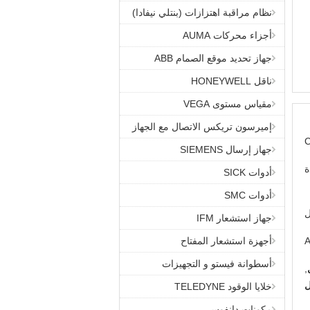
نظام مراقبة اهتزازات (بنتلي نيفادا)
أجزاء محركات AUMA
جهاز تحديد موقع الصمام ABB
ناقل HONEYWELL
مقياس مستوى VEGA
إميرسون تريكس الاتصال مع الجهاز
جهاز إرسال SIEMENS
ة
أدوات SICK
أدوات SMC
ل
جهاز استشعار IFM
أجهزة استشعار المفتاح
أسطوانة فيستو و التجهيزات
,
خلايا الوقود TELEDYNE
مكونات دانفوس