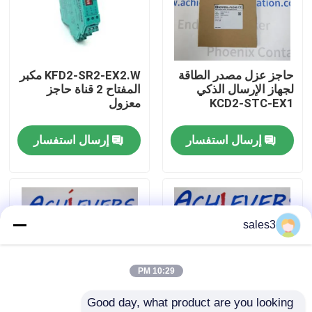
جولة في المصنع
حاجز عزل مصدر الطاقة
KFD2-SR2-EX2.W مكبر
اتصل بنا
لجهاز الإرسال الذكي
المفتاح 2 قناة حاجز
KCD2-STC-EX1
معزول
أخبار
إرسال استفسار
إرسال استفسار
اطلب اقتباس
News
sales3
ألن برادلي PLC المنتجات
10:29 PM
Good day, what product are you looking 
فاكس الفلفل الحاجز المعزول