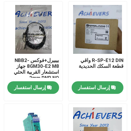
R-SP-E12 DIN واقي
بيبيرل+فوكس NBB2-
قطعة السكك الحديدية
8GM30-E2 M8 جهاز
استشعار القربية الحثي
2mm PNP NO
إرسال استفسار
إرسال استفسار
المنزل
المنتجات
حولنا