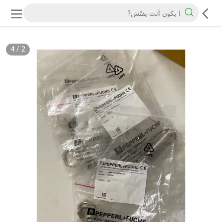
4
/
2