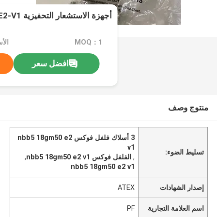
أجهزة الاستشعار التحفيزية NBB5-18GM50-E2-V1
MOQ：1
الأسعا
افضل سعر
منتوج وصف
3 أسلاك فلفل فوكس nbb5 18gm50 e2
v1
تسليط الضوء:
,
الفلفل فوكس nbb5 18gm50 e2 v1
,
nbb5 18gm50 e2 v1
إصدار الشهادات
ATEX
اسم العلامة التجارية
PF