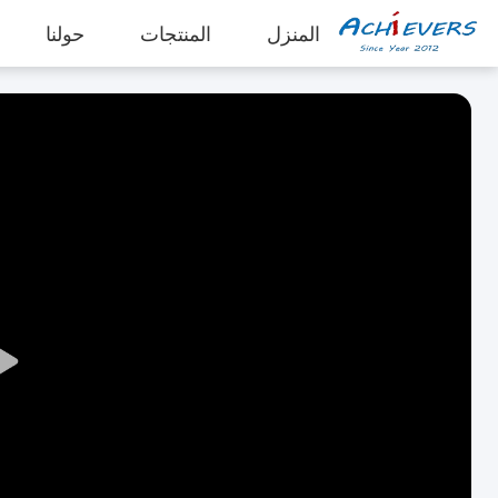
المنزل
المنتجات
حولنا