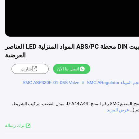
SMC D-A44 A44 القصب المفتاح النطاق التثبيت DIN محطة ABS/PC المواد المنزلية LED العناصر
العرضية
اتصل بنا الآن
شارك
SMC ASP330F-01-06S Valve
#
SMC - D-A44 A44، مبدل القصب، تركيب الشريط، محطة الدين تفاصيل المنتج: المصنع:SMC رقم المنتج : D-A44 A44، مبدل القصب، تركيب الشريط،
عرض المزيد
اترك رسالة