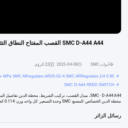
أدوات SMC
2025-04-08
22 الرؤى
#
0.85 MPa SMC ARregulator,AR20-02-A SMC ARRegulator,1/4 حجم الميناء SMC ARegulator
SMC D-A44 REED SWITCH
#
محطة الدين الخصائص: المصنع: SMC وحدة التسعير: كل واحد وزن: 0.114 كجم (...
رسائل الزائر