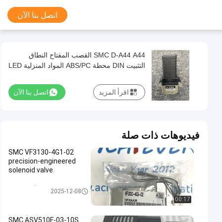
اتصل بنا الآن
SMC D-A44 A44 القصب المفتاح النطاق
التثبيت DIN محطة ABS/PC المواد المنزلية LED
العناصر العرضية
اقرأ المزيد
اتصل بنا الآن
فيديوهات ذات صلة
SMC VF3130-4G1-02
precision-engineered
solenoid valve
أدوات SMC
2025-12-08
00:17
SMC ASV510F-03-10S