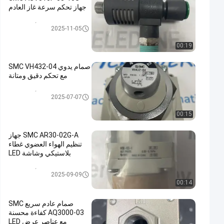
جهاز تحكم سرعة غاز العادم
أدوات SMC
2025-11-05
00:19
صمام يدوي SMC VH432-04
مع تحكم دقيق ومتانة
أدوات SMC
2025-07-07
00:15
SMC AR30-02G-A جهاز
تنظيم الهواء العضوي غطاء
بلاستيكي وشاشة LED
أدوات SMC
2025-09-09
00:14
صمام عادم سريع SMC
AQ3000-03 كفاءة محسنة
مع عناصر عرض LED