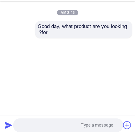
2:46 AM
Good day, what product are you looking 
for?
متوسط البئر HRP-450-48 48Vdc 9.5A إمدادات الطاقة PFC 8
مخرجات مماثلة مضغوطة 100 مم × 100 مم × 100 مم الحجم
وحدة تحكم بيكهوف
2025-12-11