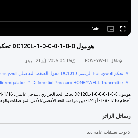
Auto
Picture-
Fullscreen
in-
Picture
هونيول DC120L-1-0-0-0-1-0-0 تحكم الحد الحراري، مدخل عالمي، 1/16-DIN، مخرج رلاي
ناقل HONEYWELL
2025-04-15
21 الرؤى
#
تحكم Honeywell الرقمي DC1010,محول الضغط التفاضلي honeywell,مُفتاح الحدّ للعمل الفوري لـ (هونيول)
ter/regulator
#
Differential Pressure HONEYWELL Transmitter
#
أحجام 1/16- 1/8- أو 1/4-دين مراقب الحد الأقصى/الأدنى المواصفات والوصف...
رسائل الزائر
لا توجد تعليقات عامة بعد