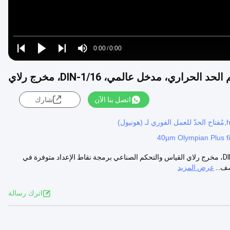
Loaded
:
0%
0:00
/
0:00
Play
Play
Play
Mute
Current
Duration
next
next
Time
اتصل بنا الآن
شارك
40µm Olympian Plus fil
هونيول DC120L-1-0-0-0-1-0-0 تحكم الحد الحراري، مدخل عالمي، 1/16-DIN، مخرج رلاي القياس والتحكم الصناعي برمجة نقاط الإعداد متوفرة في
عرض المزيد
اترك رسالة