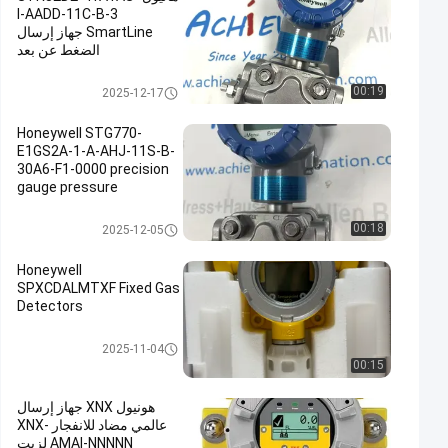
I-AADD-11C-B-3
SmartLine جهاز إرسال
الضغط عن بعد
ناقل HONEYWELL
00:19
2025-12-17
Honeywell STG770-
E1GS2A-1-A-AHJ-11S-B-
30A6-F1-0000 precision
gauge pressure
transmitter
ناقل HONEYWELL
00:18
2025-12-05
Honeywell
SPXCDALMTXF Fixed Gas
Detectors
ناقل HONEYWELL
2025-11-04
00:15
هونيول XNX جهاز إرسال
عالمي مضاد للانفجار XNX-
AMAI-NNNNN لزيت