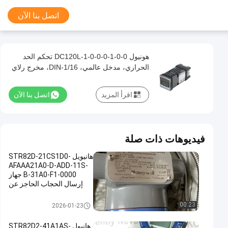
اتصل بنا الآن
هونيول DC120L-1-0-0-0-1-0-0 تحكم الحد
الحراري، مدخل عالمي، 1/16-DIN، مخرج رلاي
اقرأ المزيد
اتصل بنا الآن
فيديوهات ذات صلة
هانيويل STR82D-21CS1D0-
AFAAA21A0-D-ADD-11S-
B-31A0-F1-0000 جهاز
إرسال الحجاب الحاجز عن
بعد SmartLine عالي الدقة
ناقل HONEYWELL
00:23
2026-01-23
هانيول STR82D2-41A1AS-